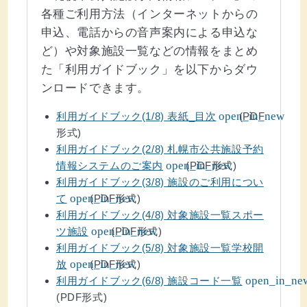
各種ご利用方法（インターネットからの
申込、電話からの音声案内による申込な
ど）や対象施設一覧などの情報をまとめ
た「利用ガイドブック」を以下からダウ
ンロードできます。
(ウインドウを別のタブで表示します)
open_in_new
利用ガイドブック(1/8) 表紙_目次
(PDF
形式)
利用ガイドブック(2/8) 札幌市公共施設予約
(ウインドウを別のタブで表示します)
open_in_new
情報システムのご案内
(PDF形式)
利用ガイドブック(3/8) 施設のご利用につい
(ウインドウを別のタブで表示します)
open_in_new
て
(PDF形式)
利用ガイドブック(4/8) 対象施設一覧スポー
(ウインドウを別のタブで表示します)
open_in_new
ツ施設
(PDF形式)
利用ガイドブック(5/8) 対象施設一覧学校開
(ウインドウを別のタブで表示します)
open_in_new
放
(PDF形式)
(ウインドウを別のタブで表示します)
open_in_ne
利用ガイドブック(6/8) 施設コード一覧
(PDF形式)