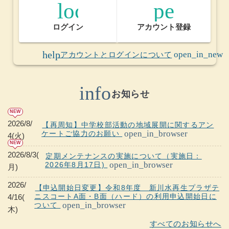
lock_open
person_
ログイン
アカウント登録
(ウインドウを別のタブで表示します)
help
open_in_new
アカウントとログインについて
info
お知らせ
NEW
2026/8/
【再周知】中学校部活動の地域展開に関するアン
open_in_browser
ケートご協力のお願い
4(火)
NEW
2026/8/3(
定期メンテナンスの実施について（実施日：
open_in_browser
2026年8月17日)
月)
2026/
【申込開始日変更】令和8年度 新川水再生プラザテ
ニスコートA面・B面（ハード）の利用申込開始日に
4/16(
open_in_browser
ついて
木)
すべてのお知らせへ