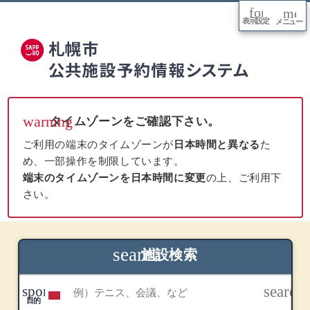
font_adjus
men
arrow_downward
表示設定
メニュー
本文
へ移
動
warning
タイムゾーンをご確認下さい。
ご利用の端末のタイムゾーンが
日本時間と異なる
た
め、一部操作を制限しています。
端末のタイムゾーンを日本時間に変更
の上、ご利用下
さい。
search
施設検索
sports_tennis
利用目的
search
目的