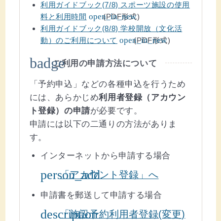
利用ガイドブック(7/8) スポーツ施設の使用
(ウインドウを別のタブで表示します)
open_in_new
料と利用時間
(PDF形式)
利用ガイドブック(8/8) 学校開放（文化活
(ウインドウを別のタブで表示します)
open_in_new
動）のご利用について
(PDF形式)
badge
ご利用の申請方法について
「予約申込」などの各種申込を行うため
には、あらかじめ
利用者登録（アカウン
ト登録）の申請
が必要です。
申請には以下の二通りの方法がありま
す。
インターネットから申請する場合
person_add
「アカウント登録」へ
申請書を郵送して申請する場合
description
「施設予約利用者登録(変更)