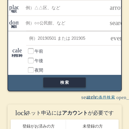
place
地区
arrow
edit
目的・
地区
場所
domain
施設
search
施設
利用日
event
利用時間帯
calendar_today
午前
a
利用日時
午後
a
利用時間帯
夜間
a
検索
search
open_
ほかの条件検索
lock
ネット申込には
アカウント
が必要です
登録がお済みの方
未登録の方