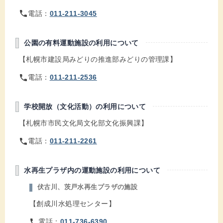
phone
電話：
011-211-3045
公園の有料運動施設の利用について
【札幌市建設局みどりの推進部みどりの管理課】
phone
電話：
011-211-2536
学校開放（文化活動）の利用について
【札幌市市民文化局文化部文化振興課】
phone
電話：
011-211-2261
水再生プラザ内の運動施設の利用について
伏古川、茨戸水再生プラザの施設
【創成川水処理センター】
phone
電話：
011-736-6390